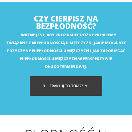
CZY CIERPISZ NA
BEZPŁODNOŚĆ?
WAŻNE JEST, ABY ZROZUMIEĆ RÓŻNE PROBLEMY
ZWIĄZANE Z NIEPŁODNOŚCIĄ U MĘŻCZYZN, JAKIE MOGĄ BYĆ
PRZYCZYNY NIEPŁODNOŚCI U MĘŻCZYZN I JAK ZAPOBIEGAĆ
NIEPŁODNOŚCI U MĘŻCZYZN W PERSPEKTYWIE
DŁUGOTERMINOWEJ.
TRAKTUJ TO TERAZ!