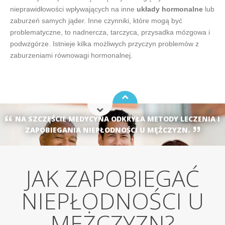
nieprawidłowości wpływających na inne
układy hormonalne
lub
zaburzeń samych jąder. Inne czynniki, które mogą być
problematyczne, to nadnercza, tarczyca, przysadka mózgowa i
podwzgórze. Istnieje kilka możliwych przyczyn problemów z
zaburzeniami równowagi hormonalnej.
NA SZCZĘŚCIE MEDYCYNA ODKRYŁA METODY LECZENIA I
ZAPOBIEGANIA NIEPŁODNOŚCI U MĘŻCZYZN.
JAK ZAPOBIEGAĆ
NIEPŁODNOŚCI U
MĘŻCZYZN?