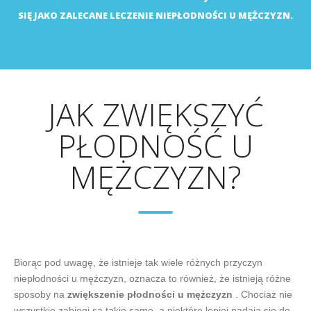
SIĘ JAKO ZALECANE LECZENIE NIEPŁODNOŚCI U MĘŻCZYZN.
JAK ZWIĘKSZYĆ
PŁODNOŚĆ U
MĘŻCZYZN?
Biorąc pod uwagę, że istnieje tak wiele różnych przyczyn
niepłodności u mężczyzn, oznacza to również, że istnieją różne
sposoby na
zwiększenie płodności u mężczyzn
. Chociaż nie
wszystkie zabiegi są takie same, a niektóre lepiej nadają się do