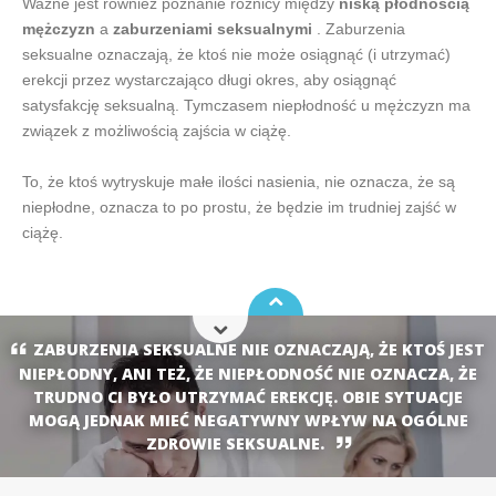
Ważne jest również poznanie różnicy między
niską płodnością
mężczyzn
a
zaburzeniami seksualnymi
. Zaburzenia
seksualne oznaczają, że ktoś nie może osiągnąć (i utrzymać)
erekcji przez wystarczająco długi okres, aby osiągnąć
satysfakcję seksualną. Tymczasem niepłodność u mężczyzn ma
związek z możliwością zajścia w ciążę.
To, że ktoś wytryskuje małe ilości nasienia, nie oznacza, że są
niepłodne, oznacza to po prostu, że będzie im trudniej zajść w
ciążę.
ZABURZENIA SEKSUALNE NIE OZNACZAJĄ, ŻE KTOŚ JEST
NIEPŁODNY, ANI TEŻ, ŻE NIEPŁODNOŚĆ NIE OZNACZA, ŻE
TRUDNO CI BYŁO UTRZYMAĆ EREKCJĘ. OBIE SYTUACJE
MOGĄ JEDNAK MIEĆ NEGATYWNY WPŁYW NA OGÓLNE
ZDROWIE SEKSUALNE.