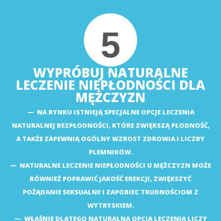
5
WYPRÓBUJ NATURALNE
LECZENIE NIEPŁODNOŚCI DLA
MĘŻCZYZN
NA RYNKU ISTNIEJĄ SPECJALNE OPCJE LECZENIA
NATURALNEJ BEZPŁODNOŚCI, KTÓRE ZWIĘKSZĄ PŁODNOŚĆ,
A TAKŻE ZAPEWNIĄ OGÓLNY WZROST ZDROWIA I LICZBY
PLEMNIKÓW.
NATURALNE LECZENIE NIEPŁODNOŚCI U MĘŻCZYZN MOŻE
RÓWNIEŻ POPRAWIĆ JAKOŚĆ EREKCJI, ZWIĘKSZYĆ
POŻĄDANIE SEKSUALNE I ZAPOBIEC TRUDNOŚCIOM Z
WYTRYSKIEM.
WŁAŚNIE DLATEGO NATURALNA OPCJA LECZENIA LICZY