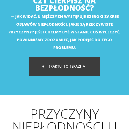
CZY CIERPISZ NA
BEZPŁODNOŚĆ?
JAK WIDAĆ, U MĘŻCZYZN WYSTĘPUJE SZEROKI ZAKRES
OBJAWÓW NIEPŁODNOŚCI. JAKIE SĄ RZECZYWISTE
PRZYCZYNY? JEŚLI CHCEMY BYĆ W STANIE COŚ WYLECZYĆ,
POWINNIŚMY ZROZUMIEĆ, JAK PODEJŚĆ DO TEGO
PROBLEMU.
TRAKTUJ TO TERAZ!
PRZYCZYNY
NIEPŁODNOŚCI U