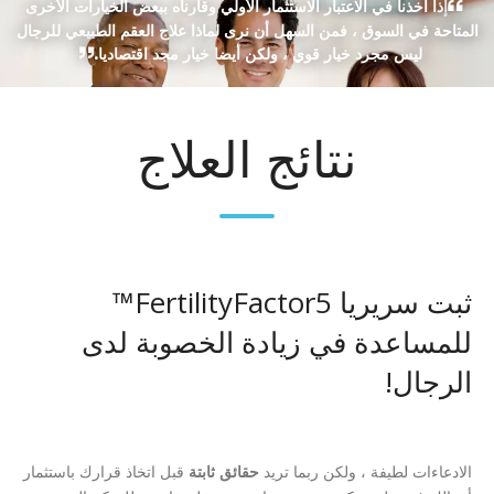
إذا أخذنا في الاعتبار الاستثمار الأولي وقارناه ببعض الخيارات الأخرى
المتاحة في السوق ، فمن السهل أن نرى لماذا علاج العقم الطبيعي للرجال
ليس مجرد خيار قوي ، ولكن أيضا خيار مجد اقتصاديا.
نتائج العلاج
ثبت سريريا FertilityFactor5™
للمساعدة في زيادة الخصوبة لدى
الرجال!
الادعاءات لطيفة ، ولكن ربما تريد
حقائق ثابتة
قبل اتخاذ قرارك باستثمار