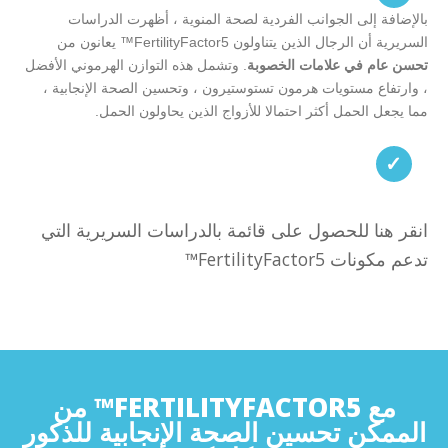
بالإضافة إلى الجوانب الفردية لصحة المنوية ، أظهرت الدراسات
السريرية أن الرجال الذين يتناولون FertilityFactor5™ يعانون من
تحسن عام في علامات الخصوبة
. وتشمل هذه التوازن الهرموني الأفضل
، وارتفاع مستويات هرمون تستوستيرون ، وتحسين الصحة الإنجابية ،
مما يجعل الحمل أكثر احتمالا للأزواج الذين يحاولون الحمل.
✓
انقر هنا للحصول على قائمة بالدراسات السريرية التي
تدعم مكونات FertilityFactor5™
https://www.ncbi.nlm.nih.gov/pmc/articles/PMC2800928/
https://pubmed.ncbi.nlm.nih.gov/18955292/
https://www.ncbi.nlm.nih.gov/pmc/articles/PMC6055023/
https://pubmed.ncbi.nlm.nih.gov/22087795/
مع FERTILITYFACTOR5™ من
https://www.ncbi.nlm.nih.gov/pmc/articles/PMC4003790/
الممكن تحسين الصحة الإنجابية للذكور
https://pubmed.ncbi.nlm.nih.gov/17643866/