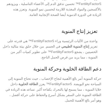
FertilityFactor5™ تحسين تدفق الدم إلى الأعضاء التناسلية ، ويزودهم
بالأكسجين والمواد المغذية اللازمة لتحسين نمو المنوية. وتعزز هذه
الزيادة في الدورة الدموية أيضا الصحة الإنجابية العامة.
تعزيز إنتاج المنوية
واحدة من الآليات الرئيسية وراء FertilityFactor5™ هي قدرته على
تعزيز
إنتاج المنوية الطبيعي
في الجسم. من خلال خلق بيئة مثالية داخل
الخصيتين ، يشجع FertilityFactor5™ على تطوير كميات أكبر من
المنوية ، مما يزيد من فرص الحمل الناجح.
دعم الطاقة الخلوية وحركة المنوية
حركة المنوية أمر بالغ الأهمية لنجاح الإخصاب ، حيث تحتاج المنوية إلى
السباحة نحو البويضة. FertilityFactor5™ يعزز
الطاقة الخلوية
داخل
خلايا المنوية ، مما يسمح لها بالتحرك بكفاءة أكبر. تساعد هذه الزيادة في
الطاقة المنوية على السفر بشكل أسرع والحفاظ على حركة أفضل ،
وهو أمر بالغ الأهمية للحمل.