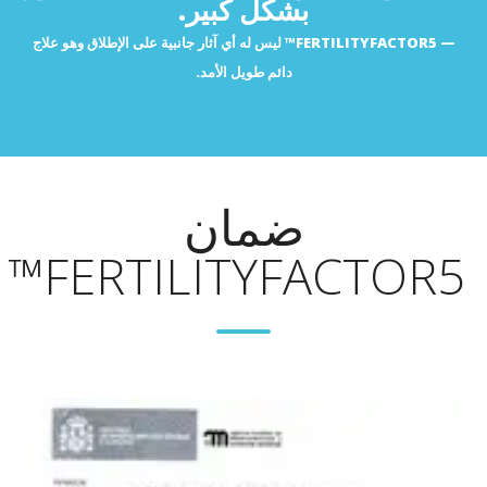
بشكل كبير.
https://www.ncbi.nlm.nih.gov/pmc/articles/PMC4220499/
https://pubmed.ncbi.nlm.nih.gov/23723641/
FERTILITYFACTOR5™ ليس له أي آثار جانبية على الإطلاق وهو علاج
https://pubmed.ncbi.nlm.nih.gov/23243445/
دائم طويل الأمد.
https://pubmed.ncbi.nlm.nih.gov/21495900/
https://www.ncbi.nlm.nih.gov/pmc/articles/PMC5984022/
https://www.tandfonline.com/doi/full/10.1080/13880200902755234
https://pubmed.ncbi.nlm.nih.gov/19051352/
ps://www.tandfonline.com/doi/full/10.1080/10942912.2016.1207188
ضمان
FERTILITYFACTOR5™