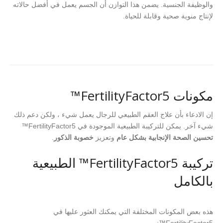
والوظيفة الجنسية. يضمن هذا التوازن أن الجسم يعمل في أفضل حالاته
لإنتاج منوية صحية وقابلة للحياة.
مكونات FertilityFactor5™
إن الادعاء بأن علاج العقم الطبيعي للرجال يعمل شيء ، ولكن دعم ذلك
شيء آخر. يمكن للتركيبة الطبيعية الموجودة في FertilityFactor5™
تحسين الصحة الإنجابية بشكل عام
وتعزيز
خصوبة الذكور
.
تركيبة FertilityFactor5™ الطبيعية
بالكامل
هذه بعض المكونات المختلفة التي يمكنك العثور عليها في
FertilityFactor5™: