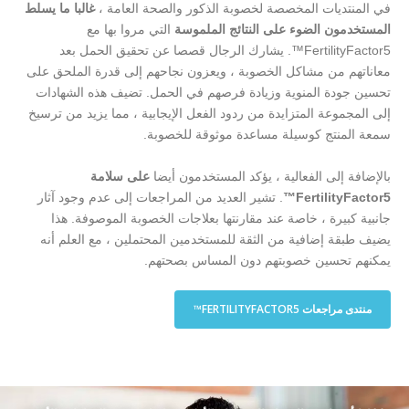
في المنتديات المخصصة لخصوبة الذكور والصحة العامة ،
غالبا ما يسلط
المستخدمون الضوء على النتائج الملموسة
التي مروا بها مع
FertilityFactor5™. يشارك الرجال قصصا عن تحقيق الحمل بعد
معاناتهم من مشاكل الخصوبة ، ويعزون نجاحهم إلى قدرة الملحق على
تحسين جودة المنوية وزيادة فرصهم في الحمل. تضيف هذه الشهادات
إلى المجموعة المتزايدة من ردود الفعل الإيجابية ، مما يزيد من ترسيخ
سمعة المنتج كوسيلة مساعدة موثوقة للخصوبة.
بالإضافة إلى الفعالية ، يؤكد المستخدمون أيضا
على سلامة
FertilityFactor5™
. تشير العديد من المراجعات إلى عدم وجود آثار
جانبية كبيرة ، خاصة عند مقارنتها بعلاجات الخصوبة الموصوفة. هذا
يضيف طبقة إضافية من الثقة للمستخدمين المحتملين ، مع العلم أنه
يمكنهم تحسين خصوبتهم دون المساس بصحتهم.
منتدى مراجعات FERTILITYFACTOR5™