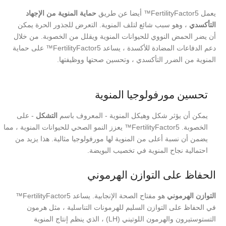
يعمل FertilityFactor5™ أيضا عن طريق
حماية المنوية من الإجهاد
التأكسدي
، وهو سبب شائع لتلف المنوية. التعرض للجذور الحرة يمكن
أن يضر الحمض النووي للحيوانات المنوية ويقلل من الخصوبة. من خلال
دعم الدفاعات المضادة للأكسدة ، يساعد FertilityFactor5™ على حماية
المنوية من الضرر التأكسدي ، وتحسين صحتها ووظيفتها.
تحسين مورفولوجيا المنوية
يمكن أن يؤثر شكل وهيكل المنوية - المعروف باسم
التشكل
- على
الخصوبة. FertilityFactor5™ يعزز النمو الصحي للحيوانات المنوية ، مما
يضمن أن نسبة أعلى من المنوية لها مورفولوجيا مثالية. هذا يزيد من
احتمالية نجاح المنوية في تخصيب البويضة.
الحفاظ على التوازن الهرموني
التوازن الهرموني
هو مفتاح الصحة الإنجابية. يساعد FertilityFactor5™
في الحفاظ على التوازن السليم للهرمونات التناسلية ، مثل هرمون
التستوستيرون والهرمون اللوتيني (LH) ، الذي ينظم إنتاج المنوية