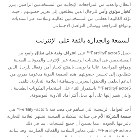
النطاق والعديد من المراجعات الإيجابية من المستخدمين الراضين. يبرز
كخيار موثوق وآمن
للرجال الذين يتطلعون إلى تعزيز خصوبتهم ، حيث
تؤكد الغالبية العظمى من المستخدمين فعاليته وسلامته عبر المنتديات
ومواقع المراجعة ووسائل التواصل الاجتماعي.
السمعة والجدارة بالثقة على الإنترنت
حصل FertilityFactor5™ على
اعتراف وثقة على نطاق واسع
بين
المستخدمين في المنتديات الرئيسية عبر الإنترنت والمدونات الصحية
ومواقع المراجعة. غالبا ما يوصى بالمنتج كخيار آمن وفعال للرجال الذين
يتطلعون إلى تحسين خصوبتهم. هذه السمعة القوية مدعومة بمزيج من
الدعم العلمي والتحقق السريري وشفافية العلامة التجارية. يتلقى
FertilityFactor5™ باستمرار الثناء على استخدام المكونات الطبيعية ،
والتي ينظر إليها على أنها بديل أكثر أمانا للأدوية الموصوفة.
أحد العوامل الرئيسية التي تساهم في مصداقية FertilityFactor5™هي
سمعة الشركة الأم
في صناعة المكملات الصحية. تشتهر العلامة التجارية
بالتزامها بالجودة ، مما يضمن أن جميع المنتجات ، بما في ذلك
FertilityFactor5™، تلبي معايير السلامة والفعالية الصارمة. وقد ساعد