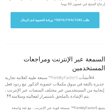
إرجاع المنتج في غضون 60 يوما.
طلب FERTILITYFACTOR5™ وزيادة الخصوبة لدى الرجال
السمعة عبر الإنترنت ومراجعات
المستخدمين
أنشأت FertilityFactor5™ سمعة طيبة كعلامة تجارية
جديرة بالثقة في سوق مكملات خصوبة الذكور. مع ردود فعل
إيجابية من المستخدمين عبر مختلف المنصات عبر الإنترنت ،
يتم الإشادة بالملحق باستمرار لفعاليته وسلامته.
يتمتع FertilityFactor5™ بسمعة قوية عبر الإنترنت ، مع ثقة واسعة