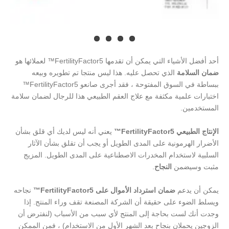
أحد أفضل الأشياء التي يمكن أن تقدمها FertilityFactor5™ لعملائها هو
ضمان السلامة
الذي تحصل عليه. هذا ليس منتجا تم تطويره وبيعه
ببساطة في السوق المفتوحة ، فقد أجرى صانعو FertilityFactor5™
اختبارات علمية مكثفة مع علاج العقم الطبيعي هذا للرجال لضمان سلامة
المستخدمين.
الإنتاج الطبيعي FertilityFactor5™
يعني أنه ليس لديك أي قلق بشأن
الأضرار الهرمونية على المدى الطويل أو يجب أن تقلق بشأن الآثار
السلبية لاستخدام المخدرات الاصطناعية على المدى الطويل. المزيج
مثبت وسيضمن
النجاح
.
يمكن أن يدعم
ضمان استرداد الأموال على FertilityFactor5™
نجاحه
ويسلط الضوء على حقيقة أن الشركة المصنعة تقف وراء المنتج. إذا
وجدت أنك لست بحاجة إلى المنتج لأي سبب من الأسباب (لنفترض أن
الزوجين يحملان بنجاح بعد الشهر الأول من الاستخدام) ، فمن الممكن