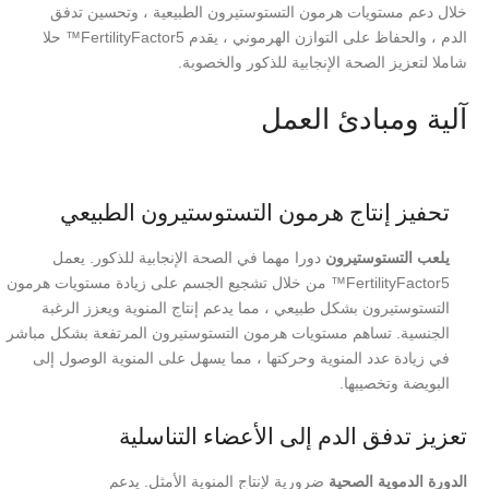
خلال دعم مستويات هرمون التستوستيرون الطبيعية ، وتحسين تدفق
الدم ، والحفاظ على التوازن الهرموني ، يقدم FertilityFactor5™ حلا
شاملا لتعزيز الصحة الإنجابية للذكور والخصوبة.
آلية ومبادئ العمل
تحفيز إنتاج هرمون التستوستيرون الطبيعي
يلعب التستوستيرون
دورا مهما في الصحة الإنجابية للذكور. يعمل
FertilityFactor5™ من خلال تشجيع الجسم على زيادة مستويات هرمون
التستوستيرون بشكل طبيعي ، مما يدعم إنتاج المنوية ويعزز الرغبة
الجنسية. تساهم مستويات هرمون التستوستيرون المرتفعة بشكل مباشر
في زيادة عدد المنوية وحركتها ، مما يسهل على المنوية الوصول إلى
البويضة وتخصيبها.
تعزيز تدفق الدم إلى الأعضاء التناسلية
الدورة الدموية الصحية
ضرورية لإنتاج المنوية الأمثل. يدعم