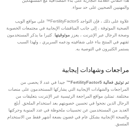
هذا التفاني العلامة التجارية على بناء المصداقية مع المستهلكين
والمهنيين الصحيين على حد سواء.
علاوة على ذلك ، فإن التواجد FertilityFactor5™ على مواقع الويب
الصحية الموثوقة ، إلى جانب المناقشات الإيجابية في مجتمعات الخصوبة
وصحة الرجال عبر الإنترنت ، يعزز
موثوقيتها
. كثيرا ما يذكر المستخدمون
ثقتهم في المنتج بناء على شفافيته ودعمه السريري ، ولهذا السبب
يستمر الكثيرون في التوصية به.
مراجعات وشهادات إيجابية
تم توثيق فعالية FertilityFactor5™
جيدا في عدد لا يحصى من
المراجعات والشهادات الإيجابية التي يشاركها المستخدمون على منصات
مختلفة. تمتلئ مواقع المراجعة الرئيسية عبر الإنترنت بتعليقات من
الرجال الذين نجحوا في تحسين خصوبتهم بعد استخدام الملحق. أبلغ
العديد من المستخدمين عن تحسينات ملحوظة في عدد المنوية وحركتها
والصحة الإنجابية بشكل عام في غضون بضعة أشهر فقط من الاستخدام
المتسق.