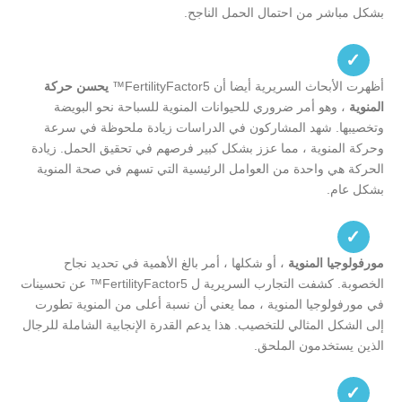
بشكل مباشر من احتمال الحمل الناجح.
✓
أظهرت الأبحاث السريرية أيضا أن FertilityFactor5™
يحسن حركة
المنوية
، وهو أمر ضروري للحيوانات المنوية للسباحة نحو البويضة
وتخصيبها. شهد المشاركون في الدراسات زيادة ملحوظة في سرعة
وحركة المنوية ، مما عزز بشكل كبير فرصهم في تحقيق الحمل. زيادة
الحركة هي واحدة من العوامل الرئيسية التي تسهم في صحة المنوية
بشكل عام.
✓
مورفولوجيا المنوية
، أو شكلها ، أمر بالغ الأهمية في تحديد نجاح
الخصوبة. كشفت التجارب السريرية ل FertilityFactor5™ عن تحسينات
في مورفولوجيا المنوية ، مما يعني أن نسبة أعلى من المنوية تطورت
إلى الشكل المثالي للتخصيب. هذا يدعم القدرة الإنجابية الشاملة للرجال
الذين يستخدمون الملحق.
✓