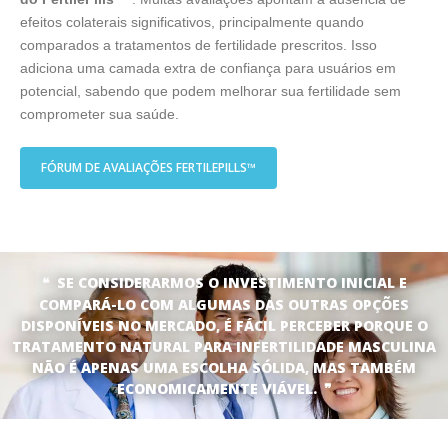
efeitos colaterais significativos, principalmente quando
comparados a tratamentos de fertilidade prescritos. Isso
adiciona uma camada extra de confiança para usuários em
potencial, sabendo que podem melhorar sua fertilidade sem
comprometer sua saúde.
FÓRUM DE AVALIAÇÕES FERTILEPILLS™
SE CONSIDERARMOS O INVESTIMENTO INICIAL E
COMPARÁ-LO COM ALGUMAS DAS OUTRAS OPÇÕES
DISPONÍVEIS NO MERCADO, É FÁCIL PERCEBER PORQUE O
TRATAMENTO NATURAL PARA INFERTILIDADE MASCULINA
NÃO É APENAS UMA ESCOLHA SÓLIDA, MAS TAMBÉM
ECONOMICAMENTE VIÁVEL.