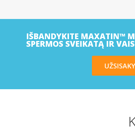
IŠBANDYKITE MAXATIN™ MO
SPERMOS SVEIKATĄ IR VAI
UŽSISAK
K