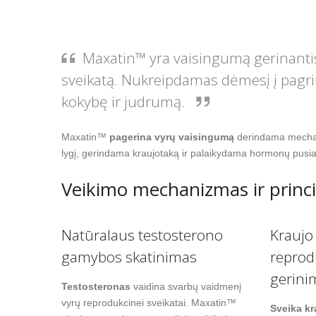
Maxatin™ yra vaisingumą gerinantis 
sveikatą. Nukreipdamas dėmesį į pagr
kokybę ir judrumą.
Maxatin™
pagerina vyrų vaisingumą
derindama mechan
lygį, gerindama kraujotaką ir palaikydama hormonų pusia
Veikimo mechanizmas ir princi
Natūralaus testosterono
Kraujo
gamybos skatinimas
reprod
gerini
Testosteronas
vaidina svarbų vaidmenį
vyrų reprodukcinei sveikatai. Maxatin™
Sveika kr