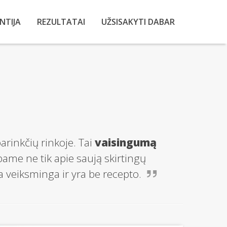
NTIJA
REZULTATAI
UŽSISAKYTI DABAR
rinkčių rinkoje. Tai
vaisingumą
bame ne tik apie saują skirtingų
a veiksminga ir yra be recepto.