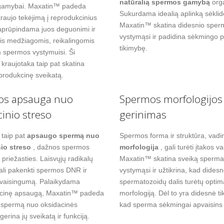
natūralią spermos gamybą
org
gamybai. Maxatin™ padeda
Sukurdama idealią aplinką sėklid
kraujo tekėjimą į reprodukcinius
Maxatin™ skatina didesnio sperm
aprūpindama juos deguonimi ir
vystymąsi ir padidina sėkmingo 
is medžiagomis, reikalingomis
tikimybę.
 spermos vystymuisi. Ši
 kraujotaka taip pat skatina
produkcinę sveikatą.
os apsauga nuo
Spermos morfologijos
cinio streso
gerinimas
taip pat
apsaugo spermą nuo
Spermos forma ir struktūra, vad
io streso
, dažnos spermos
morfologija
, gali turėti įtakos v
priežasties. Laisvųjų radikalų
Maxatin™ skatina sveiką sperma
ali pakenkti spermos DNR ir
vystymąsi ir užtikrina, kad dides
 vaisingumą. Palaikydama
spermatozoidų dalis turėtų optim
acinę apsaugą, Maxatin™ padeda
morfologiją. Dėl to yra didesnė t
 spermą nuo oksidacinės
kad sperma sėkmingai apvaisins k
gerina jų sveikatą ir funkciją.