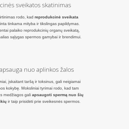
inės sveikatos skatinimas
irtinimas rodo, kad
reprodukcinė sveikata
rinta tinkama mityba ir tikslingas papildymas.
entai palaiko reprodukcinių organų sveikatą,
malias sąlygas spermos gamybai ir brendimui.
apsauga nuo aplinkos žalos
iai, įskaitant taršą ir toksinus, gali neigiamai
os kokybę. Moksliniai tyrimai rodo, kad tam
nės medžiagos gali
apsaugoti spermą nuo šių
ikių
ir taip prisidėti prie sveikesnės spermos.