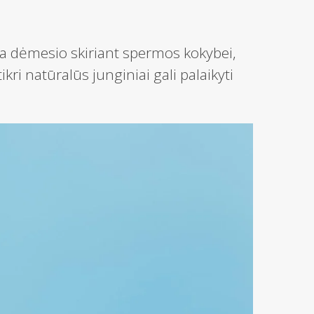
ia dėmesio skiriant spermos kokybei,
ikri natūralūs junginiai gali palaikyti