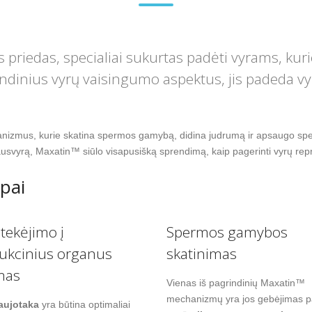
priedas, specialiai sukurtas padėti vyrams, kur
indinius vyrų vaisingumo aspektus, jis padeda 
izmus, kurie skatina spermos gamybą, didina judrumą ir apsaugo spe
usvyrą, Maxatin™ siūlo visapusišką sprendimą, kaip pagerinti vyrų repr
pai
 tekėjimo į
Spermos gamybos
ukcinius organus
skatinimas
mas
Vienas iš pagrindinių Maxatin™
mechanizmų yra jos gebėjimas pa
aujotaka
yra būtina optimaliai