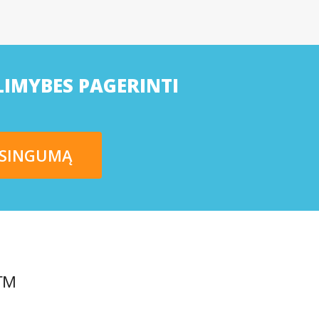
LIMYBES PAGERINTI
ISINGUMĄ
N™