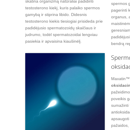
skatina organizmą natūraliai padidinti
spermos 
testosterono kiekį, kuris palaiko spermos
pagerinti 
gamybą ir stiprina libido. Didesnis
organus, 
testosterono kiekis tiesiogiai prisideda prie
maistinėm
padidėjusio spermatozoidų skaičiaus ir
geresniam
judrumo, todėl spermatozoidai lengviau
padidėjusi
pasiekia ir apvaisina kiaušinėlį.
bendrą re
Sperm
oksida
Maxatin™ 
oksidacin
pažeidimo 
poveikis g
sumažinti
antioksid
apsaugoti
pažaidos, 