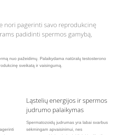
ie nori pagerinti savo reprodukcinę
vyrams padidinti spermos gamybą,
rmą nuo pažeidimų. Palaikydama natūralų testosterono
odukcinę sveikatą ir vaisingumą.
Ląstelių energijos ir spermos
judrumo palaikymas
Spermatozoidų judrumas yra labai svarbus
gerinti
sėkmingam apvaisinimui, nes