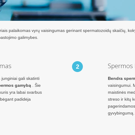
riais palaikomas vyrų vaisingumas gerinant spermatozoidų skaičių, kok
 pastojimo galimybes.
imas
Spermos 
2
junginiai gali skatinti
Bendra sper
permos gamybą
. Šie
vaisingumui. M
kuris yra labai svarbus
maistinės med
 bėgant padidėja
streso ir kitų
pagerindamos 
gyvybingumą.