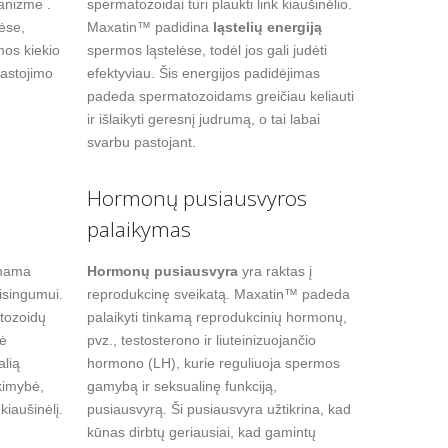
anizme .
spermatozoidai turi plaukti link kiaušinėlio.
ėse,
Maxatin™ padidina
ląstelių energiją
os kiekio
spermos ląstelėse, todėl jos gali judėti
pastojimo
efektyviau. Šis energijos padidėjimas
padeda spermatozoidams greičiau keliauti
ir išlaikyti geresnį judrumą, o tai labai
svarbu pastojant.
Hormonų pusiausvyros
palaikymas
inama
Hormonų pusiausvyra
yra raktas į
aisingumui.
reprodukcinę sveikatą. Maxatin™ padeda
tozoidų
palaikyti tinkamą reprodukcinių hormonų,
nė
pvz., testosterono ir liuteinizuojančio
alią
hormono (LH), kurie reguliuoja spermos
ikimybė,
gamybą ir seksualinę funkciją,
iaušinėlį.
pusiausvyrą. Ši pusiausvyra užtikrina, kad
kūnas dirbtų geriausiai, kad gamintų