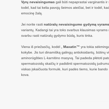
Vyrų nevaisingumas
gali būti nepaprastai varginantis ir
todėl, kad tai kelia pavojų šeimos ateičiai, bet ir todėl, 
emocinę žalą.
Jei norite rasti
natūralų nevaisingumo gydymą vyram
variantų. Kadangi tai yra toks svarbus klausimas vyrams (i
svarbu rasti natūralų gydymo būdą, kuris tinka.
Viena iš priežasčių, kodėl „
Maxatin™
yra tokia sėkminga,
kokybe. Jis turi dinamišką galingų antioksidantų, būtinų v
aminorūgšties L-karnitino masyvą. Tai padeda plėtoti pato
spermatozoidų skaičių ir padidinti spermatozoidų judrumą.
viskas įskaičiuota formulė, kuri padės tiems, kurie bando
kova.