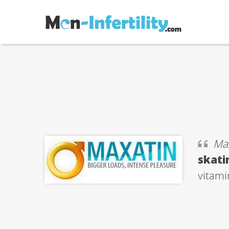
Ma
skati
vitami