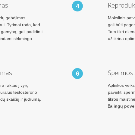
mas
Reprodukc
4
idų gebėjimas
Mokslinis patv
imui. Tyrimai rodo, kad
gali būti page
s gamybą, gali padidinti
Tam tikri elem
idindami sėkmingo
užtikrina opti
kymas
Spermos 
6
ra raktas į vyrų
Aplinkos veiksn
tūralus testosterono
paveikti sperm
dų skaičių ir judrumą,
tikros maisti
žalingų pove