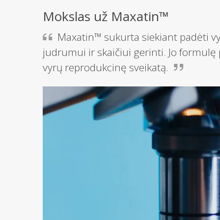
Mokslas už Maxatin™
Maxatin™ sukurta siekiant padėti v
judrumui ir skaičiui gerinti. Jo formulę 
vyrų reprodukcinę sveikatą.