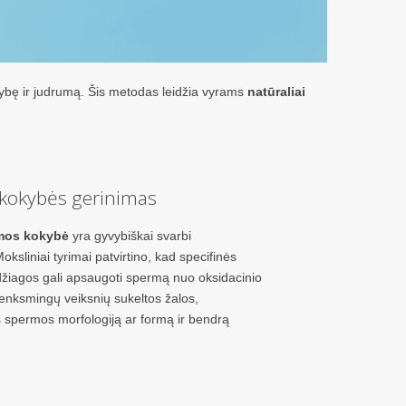
ybę ir judrumą. Šis metodas leidžia vyrams
natūraliai
kokybės gerinimas
mos kokybė
yra gyvybiškai svarbi
oksliniai tyrimai patvirtino, kad specifinės
žiagos gali apsaugoti spermą nuo oksidacinio
 kenksmingų veiksnių sukeltos žalos,
spermos morfologiją ar formą ir bendrą