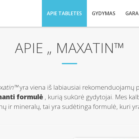
APIE TABLETES
GYDYMAS
GARA
APIE „ MAXATIN™
xatin™
yra viena iš labiausiai rekomenduojamų pa
nanti formulė
, kurią sukūrė gydytojai. Mes kal
nų ir mineralų, tai yra sudėtinga formulė, kuri yr