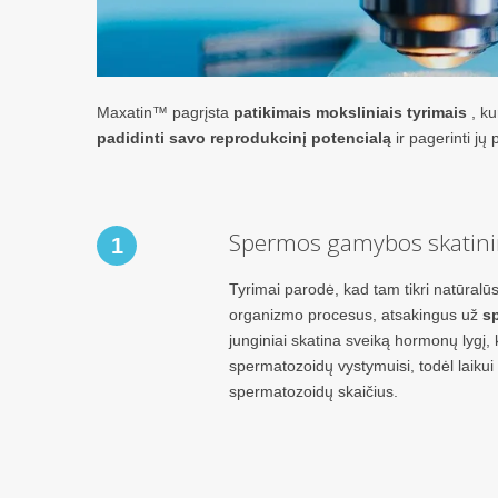
Maxatin™ pagrįsta
patikimais moksliniais tyrimais
, ku
padidinti savo reprodukcinį potencialą
ir pagerinti jų
Spermos gamybos skatin
1
Tyrimai parodė, kad tam tikri natūralūs 
organizmo procesus, atsakingus už
s
junginiai skatina sveiką hormonų lygį, 
spermatozoidų vystymuisi, todėl laikui
spermatozoidų skaičius.