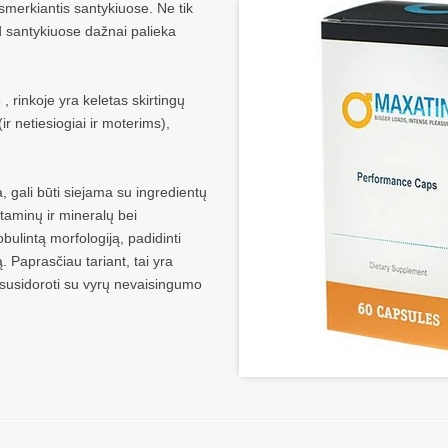
 smerkiantis santykiuose. Ne tik
kad santykiuose dažnai palieka
s
, rinkoje yra keletas skirtingų
r netiesiogiai ir moterims),
 gali būti siejama su ingredientų
itaminų ir mineralų bei
bulintą morfologiją, padidinti
 Paprasčiau tariant, tai yra
 susidoroti su vyrų nevaisingumo