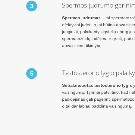
Spermos judrumo gerini
3
Spermos judrumas
– tai spermatozo
efektyviai judėti, o tai būtina apvaisin
junginiai, palaikantys ląstelių energijo
spermatozoidų judėjimą ir greitį, pad
apvaisinimo tikimybę.
Testosterono lygio palai
5
Subalansuotas testosterono lygis
y
vaisingumą. Tyrimai patvirtino, kad na
padidėjimas gali pagerinti spermatozoi
o tai dar labiau padidina vaisingumą.