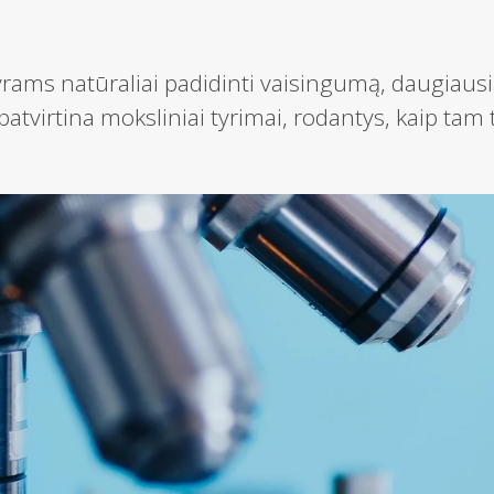
yrams natūraliai padidinti vaisingumą, daugiaus
patvirtina moksliniai tyrimai, rodantys, kaip tam t