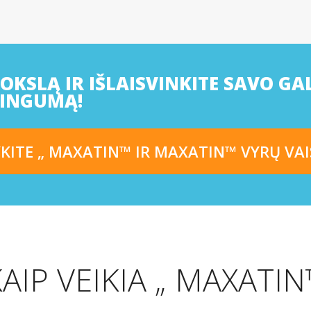
KSLĄ IR IŠLAISVINKITE SAVO GA
SINGUMĄ!
YKITE „ MAXATIN™ IR MAXATIN™ VYRŲ VA
AIP VEIKIA „ MAXATI